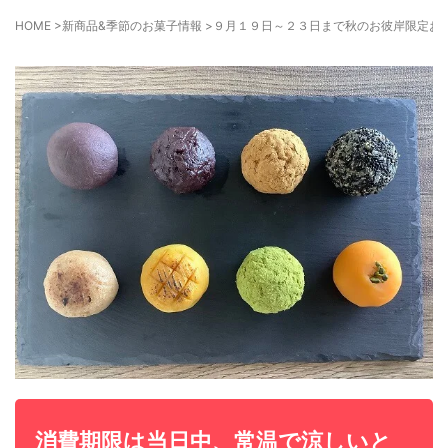
HOME
>
新商品&季節のお菓子情報
>
９月１９日～２３日まで秋のお彼岸限定お
消費期限は当日中、常温で涼しいと