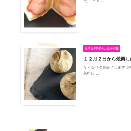
た。 ＊ア ...
新商品&季節のお菓子情報
１２月２日から焼栗し
なくなり次第終了します 
茶巾絞 ...