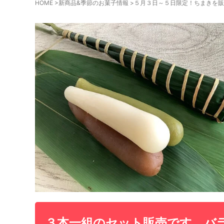
HOME
>
新商品&季節のお菓子情報
>
５月３日～５日限定！ちまきを販
３本一組のセット販売です。バ