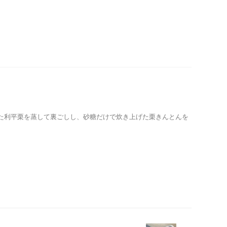
した利平栗を蒸して裏ごしし、砂糖だけで炊き上げた栗きんとんを