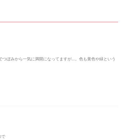
係でつぼみから一気に満開になってますが…。色も黄色や緑という
ので