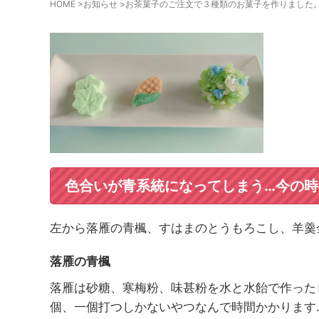
HOME
>
お知らせ
>
お茶菓子のご注文で３種類のお菓子を作りました
色合いが青系統になってしまう…今の時
左から落雁の青楓、すはまのとうもろこし、羊羹
落雁の青楓
落雁は砂糖、寒梅粉、味甚粉を水と水飴で作った
個、一個打つしかないやつなんで時間かかります