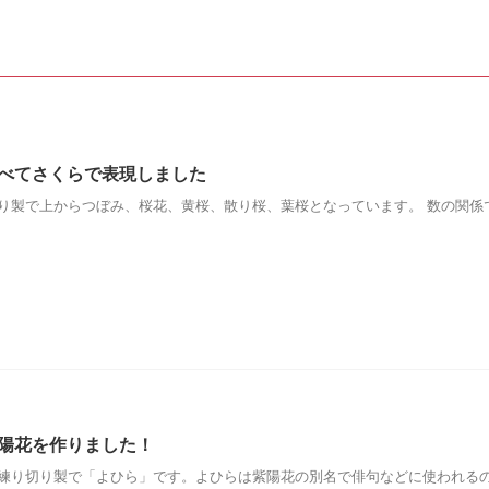
べてさくらで表現しました
切り製で上からつぼみ、桜花、黄桜、散り桜、葉桜となっています。 数の関
陽花を作りました！
 練り切り製で「よひら」です。よひらは紫陽花の別名で俳句などに使われる